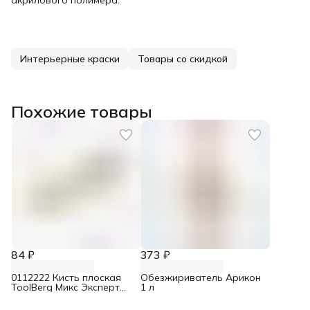
акрилового полимера.
Интерьерные краски
Товары со скидкой
Похожие товары
84 ₽
373 ₽
0112222 Кисть плоская
Обезжириватель Арикон
ToolBerg Микс Эксперт
1 л
смешанная щетина 38 мм