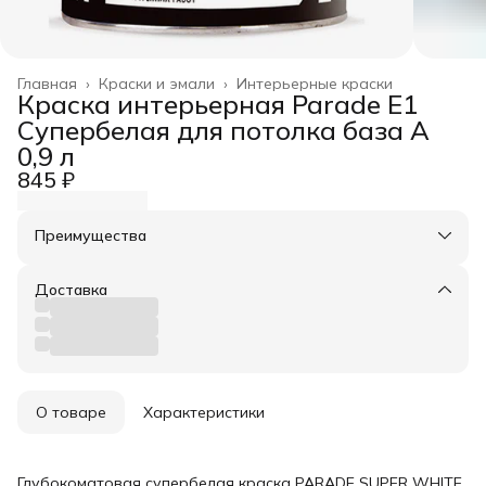
Главная
›
Краски и эмали
›
Интерьерные краски
Краска интерьерная Parade E1
Супербелая для потолка база А
0,9 л
845 ₽
Преимущества
Оплата частями в Сплит
Доставка в пункты выдачи или до двери
Доставка
Удобный возврат
О товаре
Характеристики
Глубокоматовая супербелая краска PARADE SUPER WHITE