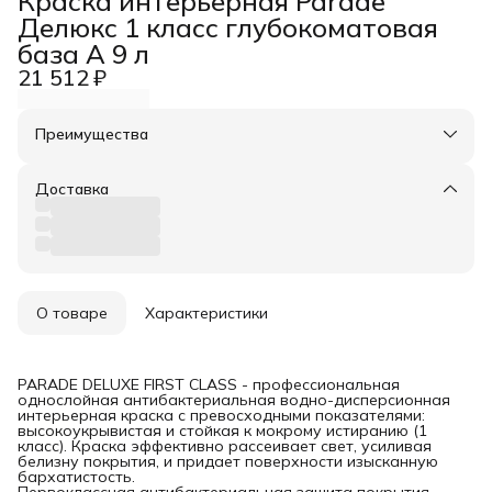
Краска интерьерная Parade
Делюкс 1 класс глубокоматовая
база А 9 л
21 512 ₽
Преимущества
Оплата частями в Сплит
Доставка в пункты выдачи или до двери
Доставка
Удобный возврат
О товаре
Характеристики
PARADE DELUXE FIRST CLASS - профессиональная
однослойная антибактериальная водно-дисперсионная
интерьерная краска с превосходными показателями:
высокоукрывистая и стойкая к мокрому истиранию (1
класс). Краска эффективно рассеивает свет, усиливая
белизну покрытия, и придает поверхности изысканную
бархатистость.
Первоклассная антибактериальная защита покрытия