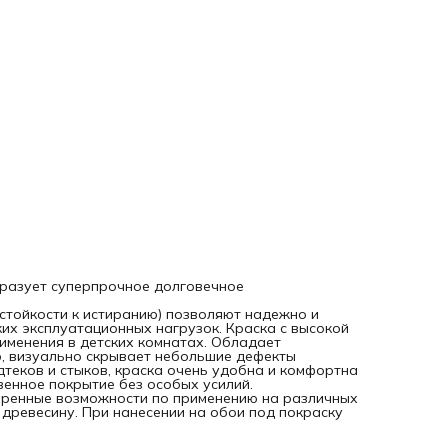
очень удобна и комфортна в работе, что позволяет созд
равномерное высококачественное покрытие без особых
усилий.
Благодаря высокой адгезии к основанию краска имеет
расширенные возможности по применению на различных
поверхностях, в том числе на алкидные эмалевые покрыти
древесину. При нанесении на обои под покраску выгодно
подчеркивает структуру обоев.
Образует суперпрочное долговечное
 стойкости к истиранию) позволяют надежно и
ких эксплуатационных нагрузок. Краска с высокой
именения в детских комнатах. Обладает
, визуально скрывает небольшие дефекты
дтеков и стыков, краска очень удобна и комфортна
венное покрытие без особых усилий.
иренные возможности по применению на различных
 древесину. При нанесении на обои под покраску