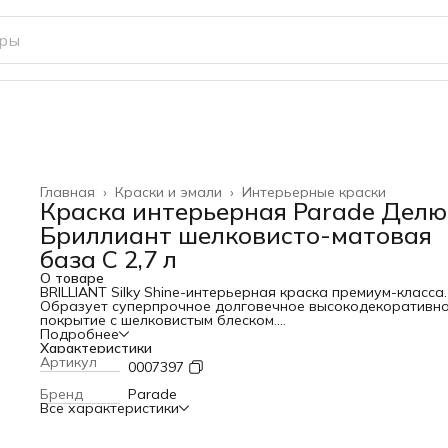
Главная
›
Краски и эмали
›
Интерьерные краски
Краска интерьерная Parade Делю
Бриллиант шелковисто-матовая
база C 2,7 л
О товаре
BRILLIANT Silky Shine-интерьерная краска премиум-класса.
Образует суперпрочное долговечное высокодекоративн
покрытие с шелковистым блеском.
Превосходная износостойкость и стойкость к мытью (1 кл
Подробнее
стойкости к истиранию) позволяют надежно и надолго
Характеристики
сохранить красоту покрытия, даже в условиях высоких
Артикул
0007397
эксплуатационных нагрузок. Краска с высокой
экологичностью и безопасностью, идеально подходит дл
Бренд
Parade
применения в детских комнатах. Обладает удивительно
Все характеристики
экономичным расходом, высокой укрывистостью, визуаль
скрывает небольшие дефекты основания. Благодаря
быстрому и легкому нанесению без подтеков и стыков, кр