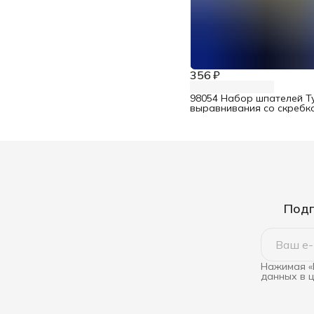
356 ₽
98054 Набор шпателей Ty
выравнивания со скребк
Подп
Нажимая «
данных в 