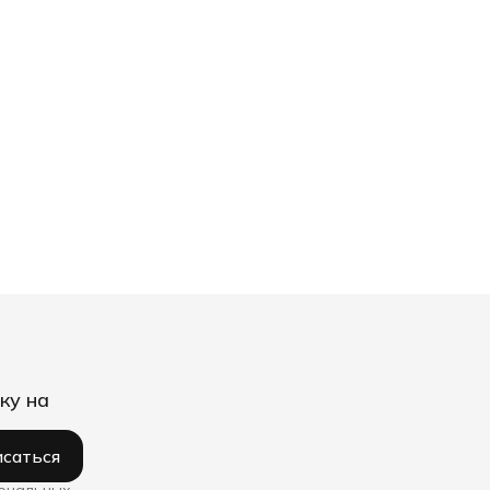
ку на
саться
сональных