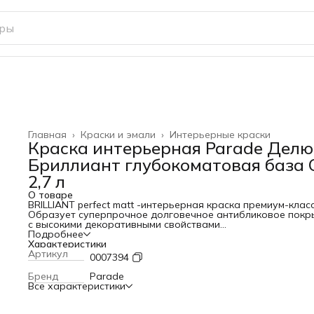
Главная
›
Краски и эмали
›
Интерьерные краски
Краска интерьерная Parade Делю
Бриллиант глубокоматовая база 
2,7 л
О товаре
BRILLIANT perfect matt -интерьерная краска премиум-класс
Образует суперпрочное долговечное антибликовое покр
с высокими декоративными свойствами
Превосходная износостойкость и стойкость к мытью (1 кл
Подробнее
стойкости к истиранию) позволяют надежно и надолго
Характеристики
сохранить красоту покрытия, даже в условиях высоких
Артикул
0007394
эксплуатационных нагрузок. Краска с высокой
экологичностью и безопасностью, идеально подходит дл
Бренд
Parade
применения в детских комнатах. Обладает удивительно
Все характеристики
экономичным расходом, высокой укрывистостью, визуаль
скрывает небольшие дефекты основания. Благодаря
быстрому и легкому нанесению без подтеков и стыков, кр