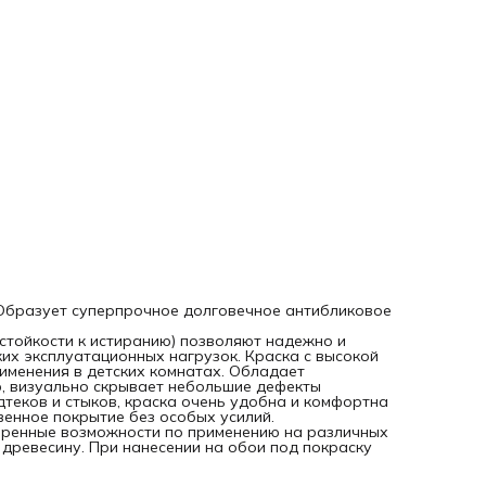
очень удобна и комфортна в работе, что позволяет созд
равномерное высококачественное покрытие без особых
усилий.
Благодаря высокой адгезии к основанию краска имеет
расширенные возможности по применению на различных
поверхностях, в том числе на алкидные эмалевые покрыти
древесину. При нанесении на обои под покраску выгодно
подчеркивает структуру обоев.
. Образует суперпрочное долговечное антибликовое
 стойкости к истиранию) позволяют надежно и
ких эксплуатационных нагрузок. Краска с высокой
именения в детских комнатах. Обладает
, визуально скрывает небольшие дефекты
дтеков и стыков, краска очень удобна и комфортна
венное покрытие без особых усилий.
иренные возможности по применению на различных
 древесину. При нанесении на обои под покраску