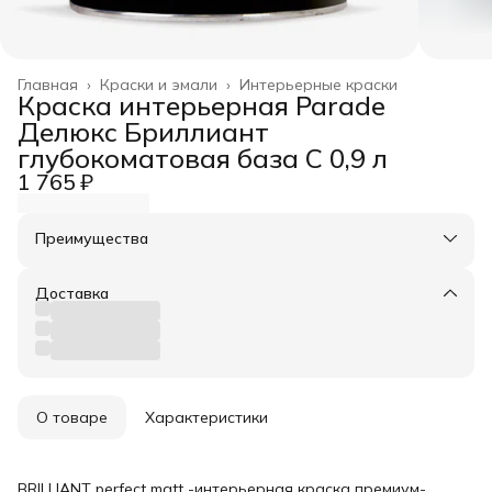
Главная
›
Краски и эмали
›
Интерьерные краски
Краска интерьерная Parade
Делюкс Бриллиант
глубокоматовая база C 0,9 л
1 765 ₽
Преимущества
Оплата частями в Сплит
Доставка в пункты выдачи или до двери
Доставка
Удобный возврат
О товаре
Характеристики
BRILLIANT perfect matt -интерьерная краска премиум-