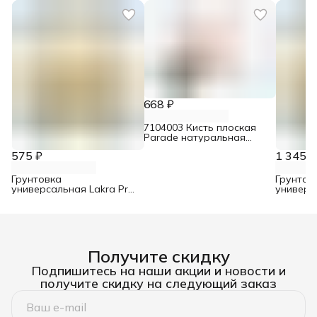
668 ₽
7104003 Кисть плоская
Parade натуральная
щетина для интерьерных
575 ₽
1 345 ₽
красок 70 мм
Грунтовка
Грунтов
универсальная Lakra Prof
универс
It 4 кг
It 10 кг
Получите скидку
Подпишитесь на наши акции и новости и
получите скидку на следующий заказ