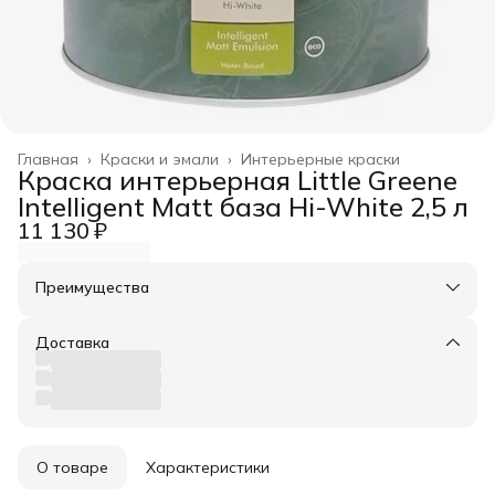
Главная
›
Краски и эмали
›
Интерьерные краски
Краска интерьерная Little Greene
Intelligent Matt база Hi-White 2,5 л
11 130 ₽
Преимущества
Оплата частями в Сплит
Доставка в пункты выдачи или до двери
Доставка
Удобный возврат
О товаре
Характеристики