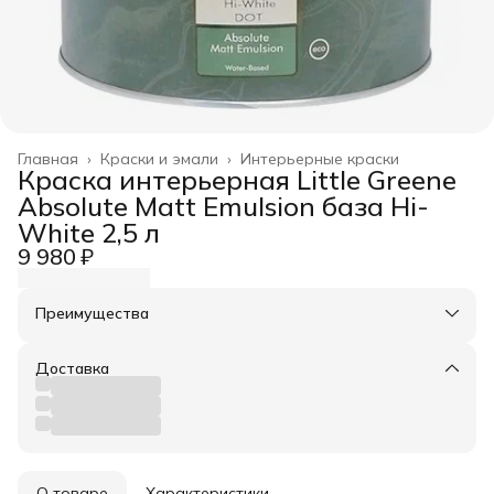
Главная
›
Краски и эмали
›
Интерьерные краски
Краска интерьерная Little Greene
Absolute Matt Emulsion база Hi-
White 2,5 л
9 980 ₽
Преимущества
Оплата частями в Сплит
Доставка в пункты выдачи или до двери
Доставка
Удобный возврат
О товаре
Характеристики