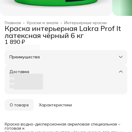
Главная
›
Краски и эмали
›
Интерьерные краски
Краска интерьерная Lakra Prof It
латексная чёрный 6 кг
1 890 ₽
Преимущества
Оплата частями в Сплит
Доставка в пункты выдачи или до двери
Доставка
Удобный возврат
О товаре
Характеристики
Краска водно-дисперсионная акриловая специальная –
готовая к