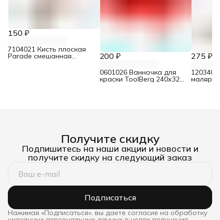
150 ₽
7104021 Кисть плоская
200 ₽
275 ₽
Parade смешанная
щетина для лаков 30 мм
0601026 Ванночка для
1203404
краски ToolBerg 240х320
малярны
мм
нержав
двухком
100 мм
Получите скидку
Подпишитесь на наши акции и новости и
получите скидку на следующий заказ
Подписаться
Нажимая «Подписаться», вы даете согласие на обработку
указанных персональных данных в целях получения