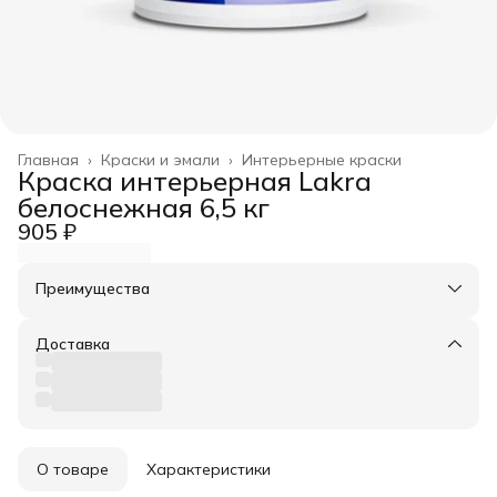
Главная
›
Краски и эмали
›
Интерьерные краски
Краска интерьерная Lakra
белоснежная 6,5 кг
905 ₽
Преимущества
Оплата частями в Сплит
Доставка в пункты выдачи или до двери
Доставка
Удобный возврат
О товаре
Характеристики