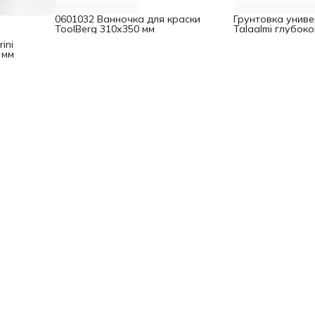
0601032 Ванночка для краски
Грунтовка униве
ToolBerg 310х350 мм
Talaalmi глубок
концентрат с ин
ini
 мм