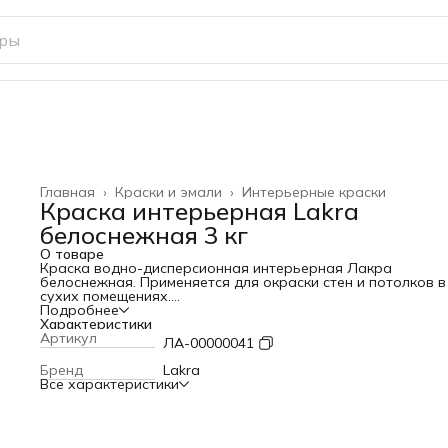
Главная
›
Краски и эмали
›
Интерьерные краски
Краска интерьерная Lakra
белоснежная 3 кг
О товаре
Краска водно-дисперсионная интерьерная Лакра
белоснежная. Применяется для окраски стен и потолков в
сухих помещениях.
Для внутренних работ
Подробнее
Матовая – оптически маскирует дефекты поверхности
Характеристики
Экономичный расход
Артикул
ЛА-00000041
Морозостойкая
Удобно наносится – не течет с валика
Бренд
Lakra
Колеровка водными и универсальными колеровочными
Все характеристики
пастами
Сертифицирована для применения в детских и лечебных
учреждениях