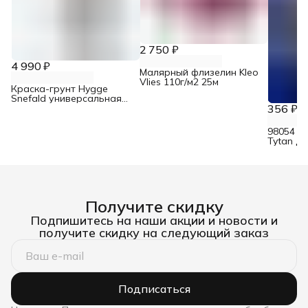
2 750 ₽
4 990 ₽
Малярный флизелин Kleo
Vlies 110г/м2 25м
Краска-грунт Hygge
Snefald универсальная
2,7 л
356 ₽
98054 Н
Tytan д
со скре
Получите скидку
Подпишитесь на наши акции и новости и
получите скидку на следующий заказ
Подписаться