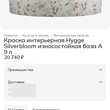
Главная
›
Краски и эмали
›
Интерьерные краски
Краска интерьерная Hygge
Silverbloom износостойкая база A
9 л
20 740 ₽
Преимущества
Оплата частями в Сплит
Доставка в пункты выдачи или до двери
Доставка
Удобный возврат
О товаре
Характеристики