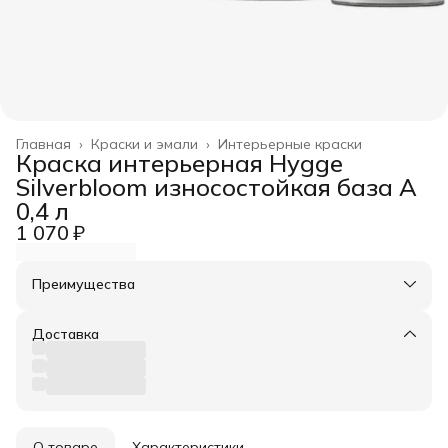
Главная
›
Краски и эмали
›
Интерьерные краски
Краска интерьерная Hygge
Silverbloom износостойкая база A
0,4 л
1 070 ₽
Преимущества
Оплата частями в Сплит
Доставка в пункты выдачи или до двери
Доставка
Удобный возврат
О товаре
Характеристики