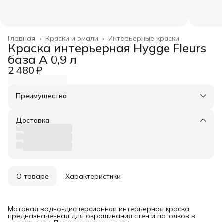
Главная
›
Краски и эмали
›
Интерьерные краски
Краска интерьерная Hygge Fleurs
база A 0,9 л
2 480 ₽
Преимущества
Оплата частями в Сплит
Доставка в пункты выдачи или до двери
Доставка
Удобный возврат
О товаре
Характеристики
Матовая водно-дисперсионная интерьерная краска,
предназначенная для окрашивания стен и потолков в