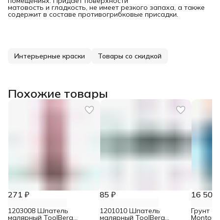
помещениях. Придает поверхности
матовость и гладкость, не имеет резкого запаха, а также
содержит в составе противогрибковые присадки.
Интерьерные краски
Товары со скидкой
Похожие товары
271 ₽
85 ₽
16 502 
1203008 Шпатель
1201010 Шпатель
Грунт а
малярный ToolBerg
малярный ToolBerg
Montopri