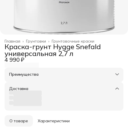
Главная
›
Грунтовки
›
Грунтовочные краски
Краска-грунт Hygge Snefald
универсальная 2,7 л
4 990 ₽
Преимущества
Оплата частями в Сплит
Доставка в пункты выдачи или до двери
Доставка
Удобный возврат
О товаре
Характеристики