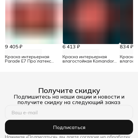
9 405 ₽
6 413 ₽
834 ₽
Краска интерьерная
Краска интерьерная
Краска 
Parade E7 Про’латекс
влагостойкая Komandor
влагост
база А 9 л
Interior Bath&Kitchen 7
Interior 
матовый база C 9 л
матовый 
Получите скидку
Подпишитесь на наши акции и новости и
получите скидку на следующий заказ
Подписаться
Нажимая «Подписаться», вы даете согласие на обработку