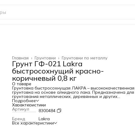
Главная
›
Грунтовки
›
Грунтовки по металлу
Грунт ГФ-021 Lakra
быстросохнущий красно-
коричневый 0,8 кг
О товаре
Грунтовка быстросохнущая ЛАКРА – высококачественная
грунтовка на основе алкидного лака. Предназначена для
грунтования металлических, деревянных и других
поверхностей перед покрытием их эмалями внутри и сна
Подробнее
помещений. Обладает высокими антикоррозийными
Характеристики
свойствами и быстрым временем высыхания. Готова к
Артикул
8300484
применению.
Бренд
Lakra
Все характеристики