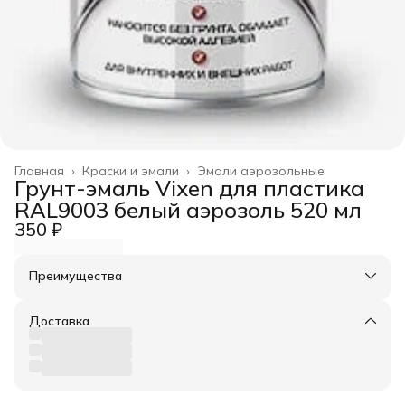
Главная
›
Краски и эмали
›
Эмали аэрозольные
Грунт-эмаль Vixen для пластика
RAL9003 белый аэрозоль 520 мл
350 ₽
Преимущества
Оплата частями в Сплит
Доставка в пункты выдачи или до двери
Доставка
Удобный возврат