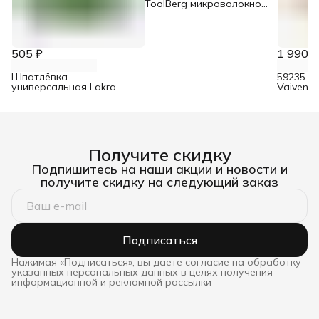
ToolBerg микроволокно
8/12/40/180 мм
505 ₽
1 990 ₽
Шпатлёвка
59235 В
универсальная Lakra
Vaiven E
акриловая влагостойкая
стыков и
3 кг
Получите скидку
Подпишитесь на наши акции и новости и
получите скидку на следующий заказ
Подписаться
Нажимая «Подписаться», вы даете согласие на обработку
указанных персональных данных в целях получения
информационной и рекламной рассылки