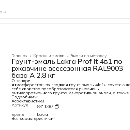
Главная
›
Краски и эмали
›
Эмали по металлу
Грунт-эмаль Lakra Prof It 4в1 по
ржавчине всесезонная RAL9003
база А 2,8 кг
О товаре
Атмосферостойкая гладкая грунт-эмаль «4в1», сочетающа
себе свойства преобразователя ржавчины,
антикоррозионного грунта, декоративной эмали, а также
обладающая передовыми потребительскими свойствами 
Подробнее
нанесение до -30°С, быстрое время высыхания и возможн
Характеристики
колеровки.
Артикул
8311387
Бренд
Lakra
Все характеристики