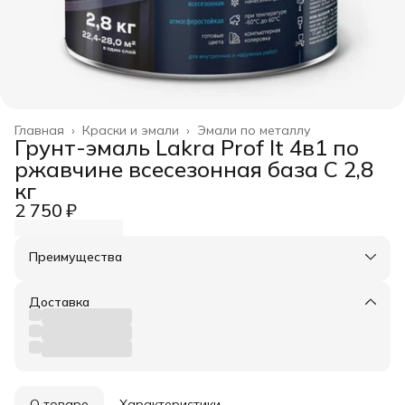
Главная
›
Краски и эмали
›
Эмали по металлу
Грунт-эмаль Lakra Prof It 4в1 по
ржавчине всесезонная база С 2,8
кг
2 750 ₽
Преимущества
Оплата частями в Сплит
Доставка в пункты выдачи или до двери
Доставка
Удобный возврат
О товаре
Характеристики