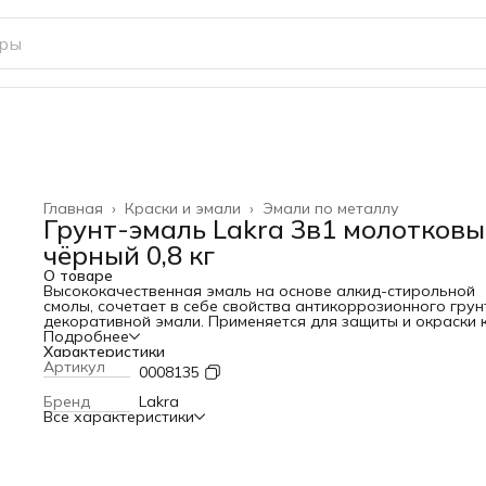
Главная
›
Краски и эмали
›
Эмали по металлу
Грунт-эмаль Lakra 3в1 молотков
чёрный 0,8 кг
О товаре
Высококачественная эмаль на основе алкид-стирольной
смолы, сочетает в себе свойства антикоррозионного грун
декоративной эмали. Применяется для защиты и окраски 
чистых, так и ржавых или частично прокорродированных
Подробнее
металлических поверхностей с толщиной плотнодержаще
Характеристики
ржавчины до 0,1 мм, а также деревянных поверхностей д
Артикул
0008135
создания "молоткового" эффекта. После высыхания обра
глянцевое покрытие с характерным рисунком чеканки
Бренд
Lakra
(молотковый эффект), скрывающее мелкие дефекты
Все характеристики
поверхности. Расход 8,3-12,5 м2/кг.