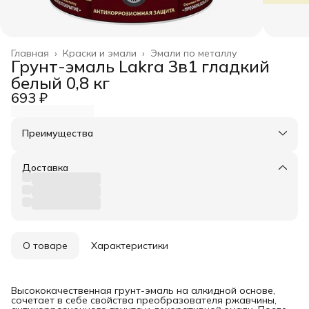
Главная
›
Краски и эмали
›
Эмали по металлу
Грунт-эмаль Lakra 3в1 гладкий
белый 0,8 кг
693 ₽
Преимущества
Оплата частями в Сплит
Доставка в пункты выдачи или до двери
Доставка
Удобный возврат
О товаре
Характеристики
Высококачественная грунт-эмаль на алкидной основе,
сочетает в себе свойства преобразователя ржавчины,