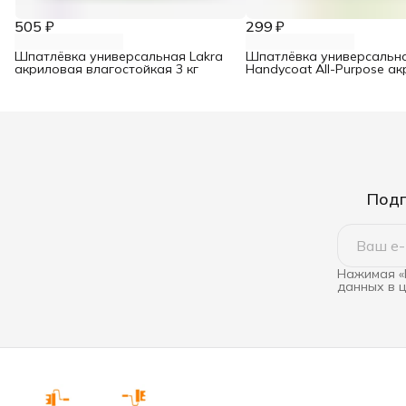
505 ₽
299 ₽
Шпатлёвка универсальная Lakra
Шпатлёвка универсальна
акриловая влагостойкая 3 кг
Handycoat All-Purpose а
1,5кг
Подп
Нажимая «
данных в 