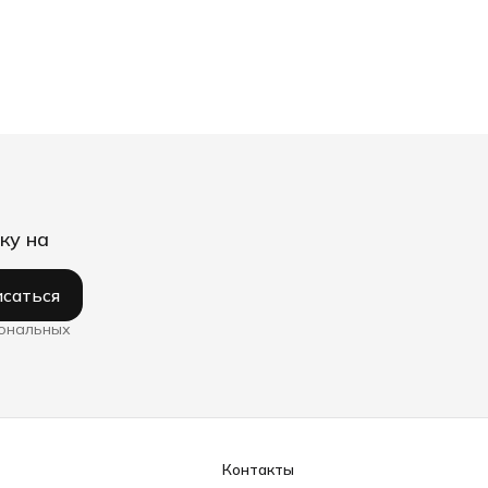
ку на
саться
сональных
Контакты