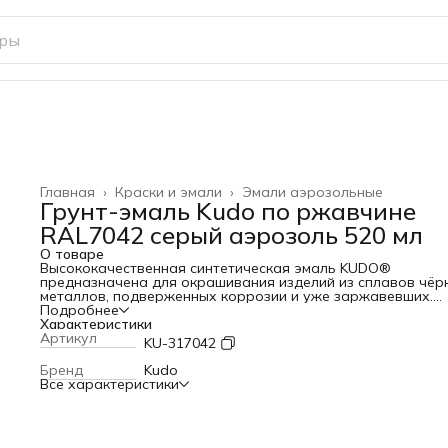
Главная
›
Краски и эмали
›
Эмали аэрозольные
Грунт-эмаль Kudo по ржавчине
RAL7042 серый аэрозоль 520 мл
О товаре
Высококачественная синтетическая эмаль KUDO®
предназначена для окрашивания изделий из сплавов чёр
металлов, подверженных коррозии и уже заржавевших.
Благодаря сочетанию свойств нейтрализатора коррозии,
Подробнее
грунта и декоративной эмали (3 в 1) позволяет значитель
Характеристики
сократить время, необходимое для получения защитного
Артикул
KU-317042
покрытия.
Бренд
Kudo
Все характеристики