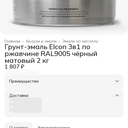
Главная
›
Краски и эмали
›
Эмали по металлу
Грунт-эмаль Elcon 3в1 по
ржавчине RAL9005 чёрный
матовый 2 кг
1 807 ₽
Преимущества
Оплата частями в Сплит
Доставка в пункты выдачи или до двери
Доставка
Удобный возврат
О товаре
Характеристики