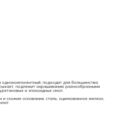
 и однокомпонентный, подходит для большинства
высыхает, подлежит окрашиванию разнообразными
уретановых и эпоксидных смол.
н и схожие основания, сталь, оцинкованное железо,
илат.