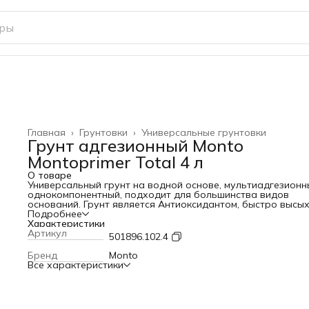
Главная
›
Грунтовки
›
Универсальные грунтовки
Грунт адгезионный Monto
Montoprimer Total 4 л
О товаре
Универсальный грунт на водной основе, мультиадгезионн
однокомпонентный, подходит для большинства видов
оснований. Грунт является Антиоксидантом, быстро высых
подлежит окрашиванию разнообразными полимерными
Подробнее
красками, эмалями, продуктами на основе полиуретановы
Характеристики
эпоксидных смол.
Артикул
501896.102.4
Применение: Экстерьер/Интерьер
Рабочие поверхности: штукатурка, цемент, бетон, гипсок
Бренд
Monto
и схожие основания, сталь, оцинкованное железо, алюмин
Все характеристики
латунь, медь, дерево, стекло и плитка, ПВХ, метакрилат.