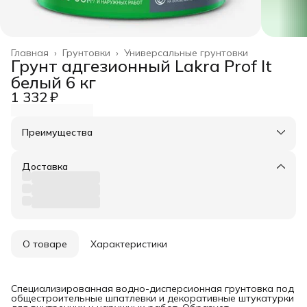
Главная
›
Грунтовки
›
Универсальные грунтовки
Грунт адгезионный Lakra Prof It
белый 6 кг
1 332 ₽
Преимущества
Оплата частями в Сплит
Доставка в пункты выдачи или до двери
Доставка
Удобный возврат
О товаре
Характеристики
Специализированная водно-дисперсионная грунтовка под
общестроительные шпатлевки и декоративные штукатурки