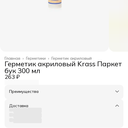
Главная
›
Герметики
›
Герметик акриловый
Герметик акриловый Krass Паркет
бук 300 мл
263 ₽
Преимущества
Оплата частями в Сплит
Доставка в пункты выдачи или до двери
Доставка
Удобный возврат