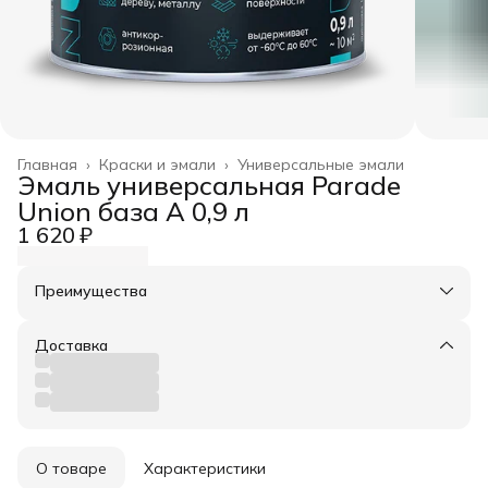
Главная
›
Краски и эмали
›
Универсальные эмали
Эмаль универсальная Parade
Union база А 0,9 л
1 620 ₽
Преимущества
Оплата частями в Сплит
Доставка в пункты выдачи или до двери
Доставка
Удобный возврат
О товаре
Характеристики