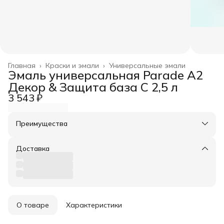
Главная
›
Краски и эмали
›
Универсальные эмали
Эмаль универсальная Parade A2
Декор & Защита база С 2,5 л
3 543 ₽
Преимущества
Оплата частями в Сплит
Доставка в пункты выдачи или до двери
Доставка
Удобный возврат
О товаре
Характеристики