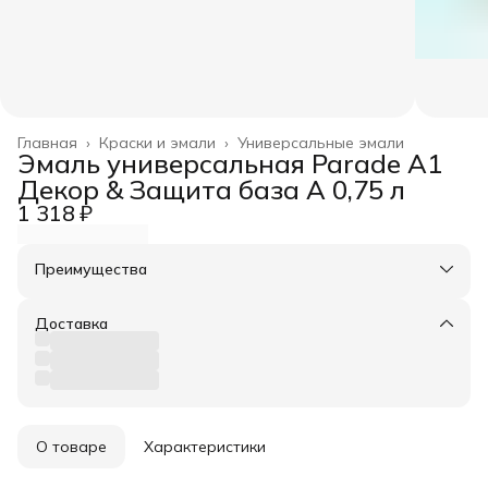
Главная
›
Краски и эмали
›
Универсальные эмали
Эмаль универсальная Parade A1
Декор & Защита база А 0,75 л
1 318 ₽
Преимущества
Оплата частями в Сплит
Доставка в пункты выдачи или до двери
Доставка
Удобный возврат
О товаре
Характеристики