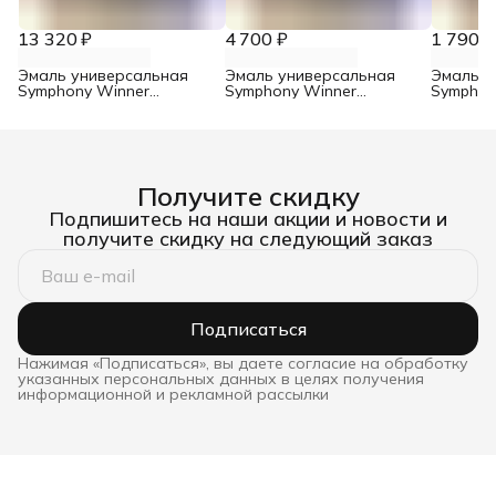
13 320 ₽
4 700 ₽
1 790 ₽
Эмаль универсальная
Эмаль универсальная
Эмаль у
Symphony Winner
Symphony Winner
Symphon
шелковисто-матовый
шелковисто-матовый
шелкови
база С 9 л
база С 2,7 л
база С 0
Получите скидку
Подпишитесь на наши акции и новости и
получите скидку на следующий заказ
Подписаться
Нажимая «Подписаться», вы даете согласие на обработку
указанных персональных данных в целях получения
информационной и рекламной рассылки