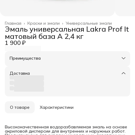
Главная
›
Краски и эмали
›
Универсальные эмали
Эмаль универсальная Lakra Prof It
матовый база А 2,4 кг
1 900 ₽
Преимущества
Оплата частями в Сплит
Доставка в пункты выдачи или до двери
Доставка
Удобный возврат
О товаре
Характеристики
Высококачественная водоразбавляемая эмаль на основе
акриловой дисперсии для внутренних и наружных работ.