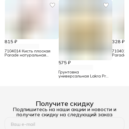
815 ₽
328 ₽
7104014 Кисть плоская
7104012
Parade натуральная
Parade 
щетина для эмалей 100
щетина 
575 ₽
мм
Грунтовка
универсальная Lakra Prof
It 4 кг
Получите скидку
Подпишитесь на наши акции и новости и
получите скидку на следующий заказ