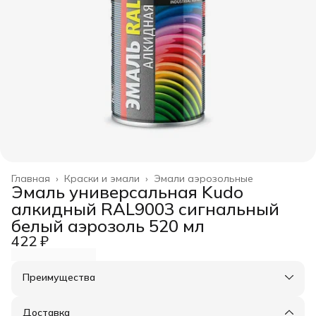
Главная
›
Краски и эмали
›
Эмали аэрозольные
Эмаль универсальная Kudo
алкидный RAL9003 сигнальный
белый аэрозоль 520 мл
422 ₽
Преимущества
Оплата частями в Сплит
Доставка в пункты выдачи или до двери
Доставка
Удобный возврат