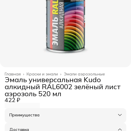
Главная
›
Краски и эмали
›
Эмали аэрозольные
Эмаль универсальная Kudo
алкидный RAL6002 зелёный лист
аэрозоль 520 мл
422 ₽
Преимущества
Оплата частями в Сплит
Доставка в пункты выдачи или до двери
Доставка
Удобный возврат