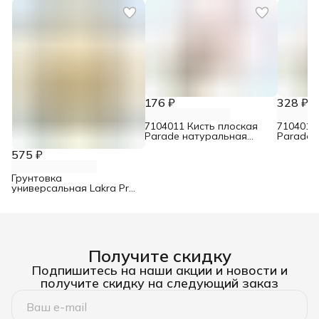
176 ₽
328 ₽
7104011 Кисть плоская
7104012
Parade натуральная
Parade 
щетина для эмалей 30 мм
щетина 
575 ₽
Грунтовка
универсальная Lakra Prof
It 4 кг
Получите скидку
Подпишитесь на наши акции и новости и
получите скидку на следующий заказ