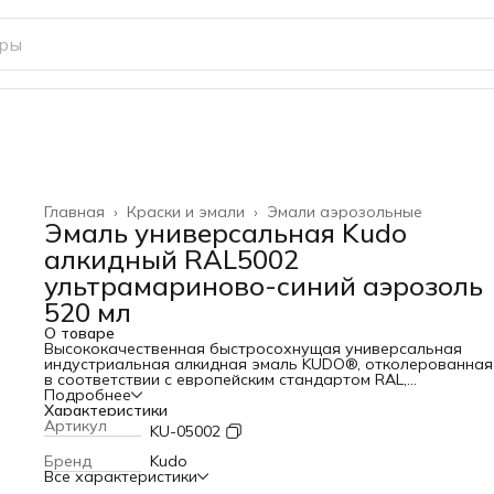
Главная
›
Краски и эмали
›
Эмали аэрозольные
Эмаль универсальная Kudo
алкидный RAL5002
ультрамариново-синий аэрозоль
520 мл
О товаре
Высококачественная быстросохнущая универсальная
индустриальная алкидная эмаль KUDO®, отколерованная
в соответствии с европейским стандартом RAL,
предназначена для окраски предварительно загрунтова
Подробнее
металлических и деревянных поверхностей. Применяется
Характеристики
для наружных и внутренних работ. Легко наносится
Артикул
KU-05002
на труднодоступные места, имеет хорошую укрывистость.
Бренд
Kudo
Все характеристики