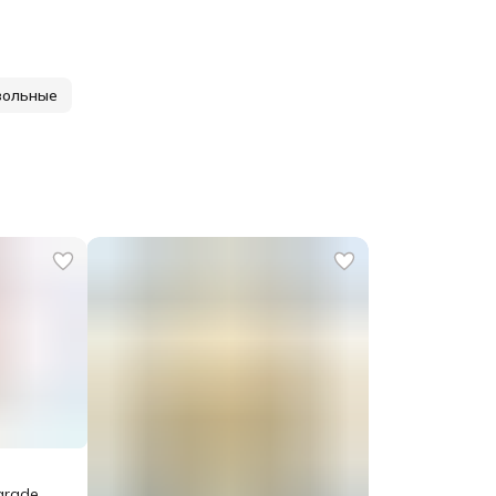
зольные
arade