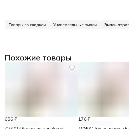
Товары со скидкой
Универсальные эмали
Эмали аэро
Похожие товары
656 ₽
176 ₽
7104013 Кисть плоская Parade
7104011 Кисть плоская P