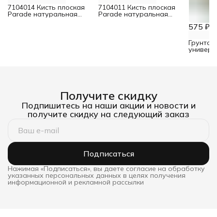
7104014 Кисть плоская
7104011 Кисть плоская
Parade натуральная
Parade натуральная
щетина для эмалей 100
щетина для эмалей 30 мм
575 ₽
мм
Грунтов
универс
It 4 кг
Получите скидку
Подпишитесь на наши акции и новости и
получите скидку на следующий заказ
Подписаться
Нажимая «Подписаться», вы даете согласие на обработку
указанных персональных данных в целях получения
информационной и рекламной рассылки