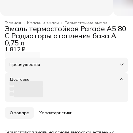
Главная
›
Краски и эмали
›
Термостойкие эмали
Эмаль термостойкая Parade A5 80
С Радиаторы отопления база А
0,75 л
1 812 ₽
Преимущества
Оплата частями в Сплит
Доставка в пункты выдачи или до двери
Доставка
Удобный возврат
О товаре
Характеристики
Термостойкая эмаль на основе высококачественных