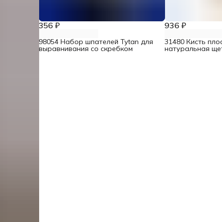
356 ₽
936 ₽
98054 Набор шпателей Tytan для
31480 Кисть плос
выравнивания со скребком
натуральная ще