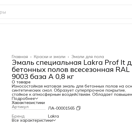
Главная
›
Краски и эмали
›
Эмали для пола
Эмаль специальная Lakra Prof It 
бетонных полов всесезонная RAL
9003 база А 0,8 кг
О товаре
Износостойкая матовая эмаль для бетонных полов на ос
синтетических смол. Образует суперпрочное покрытие,
стойкое к атмосферным воздействиям. Обладает повыше
зносостойкостью, низкой истираемостью, а также
Подробнее
устойчивостью к действию воды, моющих средств, раство
Характеристики
солей, масел, бензина.
Артикул
ЛА-00001565
Выдерживает многократное мытье без потери свойств.
Возможно применение при отрицательных температурах 
Бренд
Lakra
-30°С. Выдерживает эксплуатацию в интервале температу
Все характеристики
-60°С до 60°С. Прогнозируемый срок службы покрытия – д
лет. Быстро сохнет – за 2 часа.