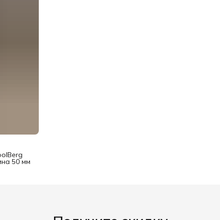
oolBerg
на 50 мм