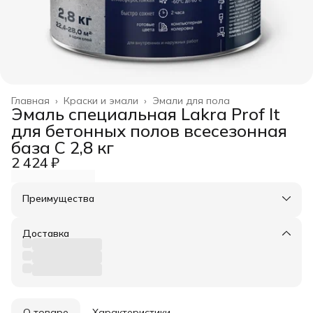
Главная
›
Краски и эмали
›
Эмали для пола
Эмаль специальная Lakra Prof It
для бетонных полов всесезонная
база С 2,8 кг
2 424 ₽
Преимущества
Оплата частями в Сплит
Доставка в пункты выдачи или до двери
Доставка
Удобный возврат
О товаре
Характеристики