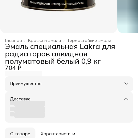
Главная
›
Краски и эмали
›
Термостойкие эмали
Эмаль специальная Lakra для
радиаторов алкидная
полуматовый белый 0,9 кг
704 ₽
Преимущества
Оплата частями в Сплит
Доставка в пункты выдачи или до двери
Доставка
Удобный возврат
О товаре
Характеристики