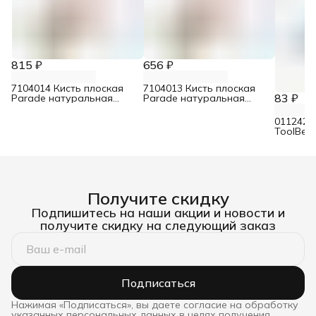
815 ₽
656 ₽
7104014 Кисть плоская
7104013 Кисть плоская
83 ₽
Parade натуральная
Parade натуральная
щетина для эмалей 100
щетина для эмалей 70 мм
мм
0112422
ToolBer
Эксперт
щетина 
Получите скидку
Подпишитесь на наши акции и новости и
получите скидку на следующий заказ
Подписаться
Нажимая «Подписаться», вы даете согласие на обработку
указанных персональных данных в целях получения