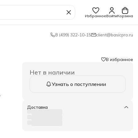
Избранное
Войти
Корзина
8 (499) 322-10-15
client@basicpro.ru
В избранное
Нет в наличии
Узнать о поступлении
,
еск.
а.
Доставка