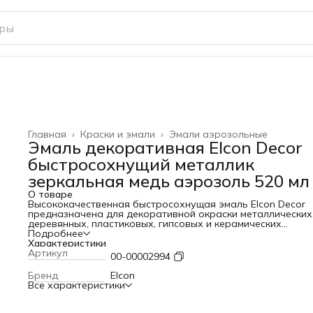
Главная
›
Краски и эмали
›
Эмали аэрозольные
Эмаль декоративная Elcon Decor
быстросохнущий металлик
зеркальная медь аэрозоль 520 мл
О товаре
Высококачественная быстросохнущая эмаль Elcon Decor
предназначена для декоративной окраски металлических
деревянных, пластиковых, гипсовых и керамических
поверхностей. Имеет яркий насыщенный металлический бл
Подробнее
Используется для окрашивания мебели и элементов декор
Характеристики
Артикул
00-00002994
Бренд
Elcon
Все характеристики