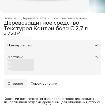
Главная
›
Деревозащита
›
Кроющие антисептики
Деревозащитное средство
Текстурол Кантри база С 2,7 л
3 720 ₽
Преимущества
Оплата частями в Сплит
Доставка в пункты выдачи или до двери
Доставка
Удобный возврат
О товаре
Характеристики
Кроющий антисептик на акриловой основе для защиты и
декоративной отделки древесины, для обновления старых