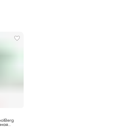
oolBerg
нная