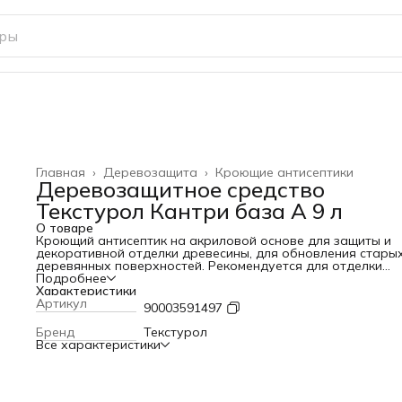
Главная
›
Деревозащита
›
Кроющие антисептики
Деревозащитное средство
Текстурол Кантри база А 9 л
О товаре
Кроющий антисептик на акриловой основе для защиты и
декоративной отделки древесины, для обновления стары
деревянных поверхностей. Рекомендуется для отделки
деревянных изделий и конструкций, обшивочных досок,
Подробнее
стеновых панелей, деревянных фасадов, заборов, плинту
Характеристики
ДВП, ДСП, фанеры.
Артикул
90003591497
Образует долговечное паропроницаемое эластичное
покрытие с высокой укрывистостью, но при этом
Бренд
Текстурол
подчеркивает фактуру древесины. Обладает превосходн
Все характеристики
защитой от выгорания, атмосферных воздействий, переп
температур, влаги. Благодаря высокой кроющей способн
подходит для обновления потемневших со временем
неокрашенных и ранее окрашенных деревозащитными