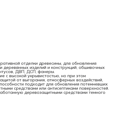
средствами или антисептиками поверхностей. Позволяет
перекрасить в светлые тона древесину, ранее обработа
деревозащитными средствами темного цвета.
оративной отделки древесины, для обновления
и деревянных изделий и конструкций, обшивочных
нтусов, ДВП, ДСП, фанеры.
е с высокой укрывистостью, но при этом
ащитой от выгорания, атмосферных воздействий,
способности подходит для обновления потемневших
ными средствами или антисептиками поверхностей.
бработанную деревозащитными средствами темного