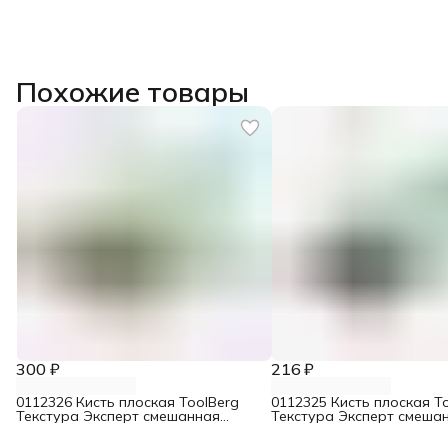
Похожие товары
300 ₽
216 ₽
0112326 Кисть плоская ToolBerg
0112325 Кисть плоская T
Текстура Эксперт смешанная
Текстура Эксперт смеша
щетина 100 мм
щетина 75 мм