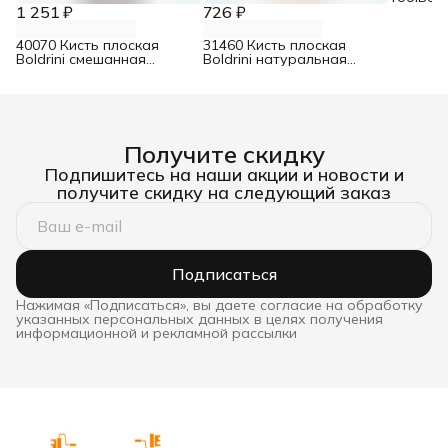
смешанн
1 251 ₽
726 ₽
40070 Кисть плоская
31460 Кисть плоская
Boldrini смешанная
Boldrini натуральная
щетина чёрный 70 мм
щетина 60 мм
Получите скидку
Подпишитесь на наши акции и новости и
получите скидку на следующий заказ
Подписаться
Нажимая «Подписаться», вы даете согласие на обработку
указанных персональных данных в целях получения
информационной и рекламной рассылки