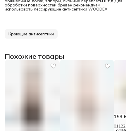
обшивочные доски, заборы, оконные переплеты и т.д Для
обработки поверхностей бревен рекомендуем
использовать лессирующие антисептики WOODEX
Кроющие антисептики
Похожие товары
153 ₽
0112224
ToolBer