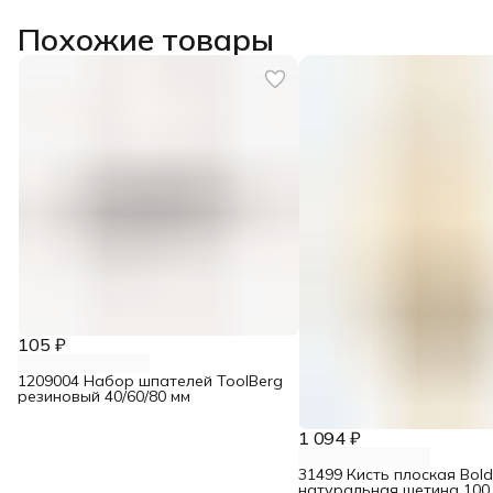
Похожие товары
105 ₽
1209004 Набор шпателей ToolBerg
резиновый 40/60/80 мм
1 094 ₽
31499 Кисть плоская Boldr
натуральная щетина 100