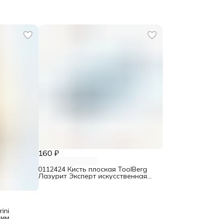
160 ₽
0112424 Кисть плоская ToolBerg
Лазурит Эксперт искусственная
щетина 63 мм
ini
 мм