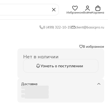
Избранное
Войти
Корзина
8 (499) 322-10-15
client@basicpro.ru
В избранное
Нет в наличии
Узнать о поступлении
ности
ых и
тами
Доставка