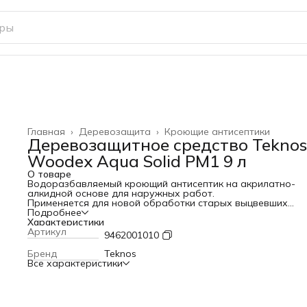
Главная
›
Деревозащита
›
Кроющие антисептики
Деревозащитное средство Teknos
Woodex Aqua Solid РМ1 9 л
О товаре
Водоразбавляемый кроющий антисептик на акрилатно-
алкидной основе для наружных работ.
Применяется для новой обработки старых выцвевших
деревянных поверхностей, а также для придания поверх
Подробнее
равномерного цвета. Подходит также для необработанн
Характеристики
пропитанных деревянных поверхностей. Обычными объек
Артикул
9462001010
являются: стены, обшивочные доски, заборы, оконные
переплеты и т.д Для обработки поверхностей бревен
Бренд
Teknos
рекомендуем использовать лессирующие антисептики
Все характеристики
WOODEX