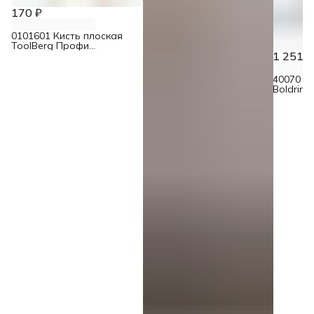
170 ₽
0101601 Кисть плоская
ToolBerg Профи
смешанная щетина 30 мм
1 251 ₽
40070 К
Boldrini
щетина 