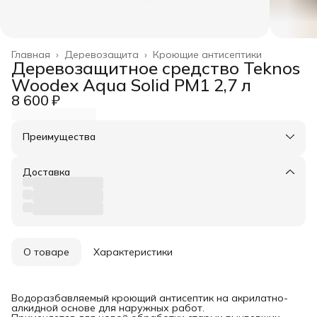
Главная
›
Деревозащита
›
Кроющие антисептики
Деревозащитное средство Teknos
Woodex Aqua Solid РМ1 2,7 л
8 600 ₽
Преимущества
Оплата частями в Сплит
Доставка в пункты выдачи или до двери
Доставка
Удобный возврат
О товаре
Характеристики
Водоразбавляемый кроющий антисептик на акрилатно-
алкидной основе для наружных работ.