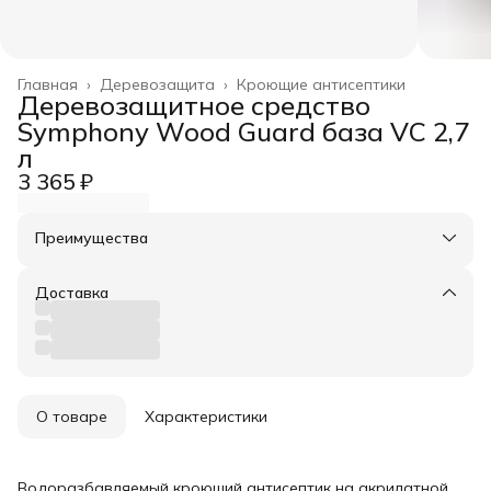
Главная
›
Деревозащита
›
Кроющие антисептики
Деревозащитное средство
Symphony Wood Guard база VC 2,7
л
3 365 ₽
Преимущества
Оплата частями в Сплит
Доставка в пункты выдачи или до двери
Доставка
Удобный возврат
О товаре
Характеристики
Водоразбавляемый кроющий антисептик на акрилатной