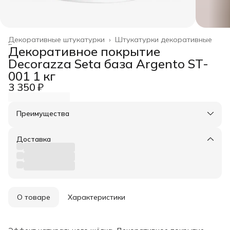
Декоративные штукатурки
›
Штукатурки декоративные
Главная
›
Декоративное покрытие
Decorazza Seta база Argento ST-
001 1 кг
3 350 ₽
Преимущества
Оплата частями в Сплит
Доставка в пункты выдачи или до двери
Доставка
Удобный возврат
О товаре
Характеристики