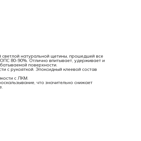
Профессиональная двухкомпонентная рукоятка устраняе
проскальзывание, что значительно снижает утомляемость
создает дополнительный комфорт при работе.
й светлой натуральной щетины, прошедшей все
ТОПС 80-90%. Отлично впитывает, удерживает и
батываемой поверхности.
и с рукояткой. Эпоксидный клеевой состав
кости с ЛКМ.
оскальзывание, что значительно снижает
е.