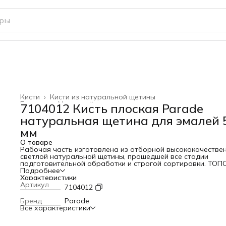
Кисти
›
Кисти из натуральной щетины
Главная
›
Малярный инструмент
›
7104012 Кисть плоская Parade
натуральная щетина для эмалей 
мм
О товаре
Рабочая часть изготовлена из отборной высококачестве
светлой натуральной щетины, прошедшей все стадии
подготовительной обработки и строгой сортировки. ТОПС
90%. Отлично впитывает, удерживает и равномерно
Подробнее
распределяет лакокрасочный материал по обрабатывае
Характеристики
поверхности.
Артикул
7104012
Нержавеющий бандаж надежно скрепляет рабочую част
кисти с рукояткой. Эпоксидный клеевой состав исключает
Бренд
Parade
выпадение щетины.
Все характеристики
Имеет специальный фиксатор для крепления кисти на кра
емкости с ЛКМ.