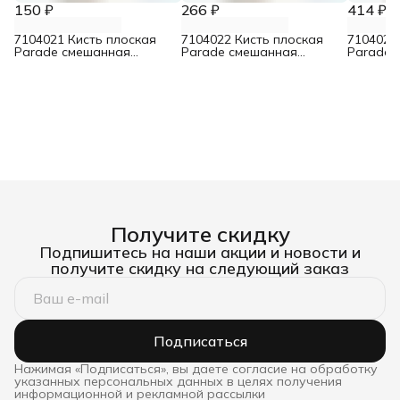
150 ₽
266 ₽
414 ₽
7104021 Кисть плоская
7104022 Кисть плоская
7104023
Parade смешанная
Parade смешанная
Parade 
щетина для лаков 30 мм
щетина для лаков 50 мм
щетина 
Получите скидку
Подпишитесь на наши акции и новости и
получите скидку на следующий заказ
Подписаться
Нажимая «Подписаться», вы даете согласие на обработку
указанных персональных данных в целях получения
информационной и рекламной рассылки