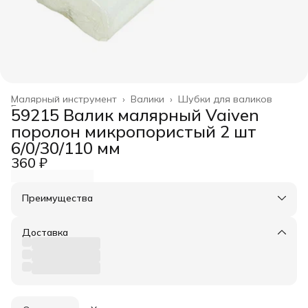
Малярный инструмент
›
Валики
›
Шубки для валиков
Главная
›
59215 Валик малярный Vaiven
поролон микропористый 2 шт
6/0/30/110 мм
360 ₽
Преимущества
Оплата частями в Сплит
Доставка в пункты выдачи или до двери
Доставка
Удобный возврат