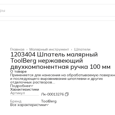
Главная
›
Малярный инструмент
›
Шпатели
1203404 Шпатель малярный
ToolBerg нержавеющий
двухкомпонентная ручка 100 мм
О товаре
Применяется для нанесения на обрабатываемую поверхн
и последующего выравнивания шпатлевки и других
отделочных растворов.
Профилированное полотно шпателя изготовлено из
Подробнее
нержавеющей стали. Профессиональная двухкомпонентн
Характеристики
рукоятка устраняет проскальзывание
Артикул
Лк-00013276
Бренд
ToolBerg
Все характеристики