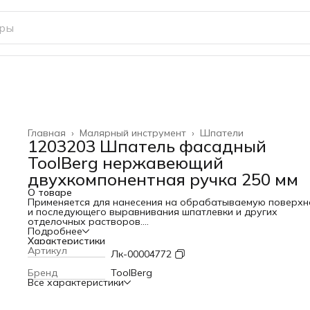
Главная
›
Малярный инструмент
›
Шпатели
1203203 Шпатель фасадный
ToolBerg нержавеющий
двухкомпонентная ручка 250 мм
О товаре
Применяется для нанесения на обрабатываемую поверхн
и последующего выравнивания шпатлевки и других
отделочных растворов.
Профилированное полотно шпателя изготовлено из
Подробнее
нержавеющей стали, прошедшей специальную термическ
Характеристики
обработку. Алюминиевое ребро жесткости предотвращае
Артикул
Лк-00004772
искривление рабочего полотна. Профессиональная
двухкомпонентная рукоятка устраняет проскальзывание,
Бренд
ToolBerg
значительно снижает утомляемость и создает
Все характеристики
дополнительный комфорт при работе