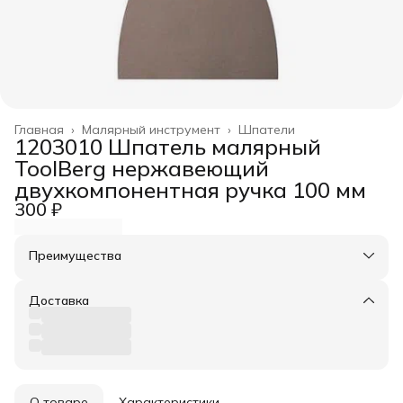
Главная
›
Малярный инструмент
›
Шпатели
1203010 Шпатель малярный
ToolBerg нержавеющий
двухкомпонентная ручка 100 мм
300 ₽
Преимущества
Оплата частями в Сплит
Доставка в пункты выдачи или до двери
Доставка
Удобный возврат
О товаре
Характеристики